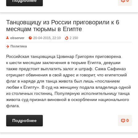
Подробнее
0
Танцовщицу из России приговорили к 6
месяцам тюрьмы в Египте
observer
20-04-2015, 22:10
2 150
Политика
Российская танцовщица Цовинар Григорян приговорена
к шести месяцам заключения в тюрьме Египта, девушки
также предстоит выплатить залог и штраф. Сама Сафиназ
отрицает обвинения в свой адрес и говорит, что египетский
флаг в наряде для танца живота был лишь «посланием
любви к Египту». В суд на женщину подала владелица одной
из столичных гостиниц. Популярную исполнительницу танца
живота суд признал виновной в оскорблении национального
флага.
Подробнее
0