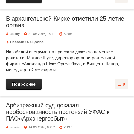
В архангельской Кирхе отметили 25-летие
органа
alexey
21-09-2016, 16:41
3 289
Новости
/
Общество
На юбилей инструмента приехали даже его немецкие
родители: Матиас Шуке, директор органостроительной
фирмы «Александр Шуке Оргельбау», и Винцент Шапер,
менеджер той же фирмы.
Подробнее
0
Арбитражный суд доказал
необоснованность претензий УФАС к
ПАО«Архэнергосбыт»
admin
14-09-2016, 03:52
2 197