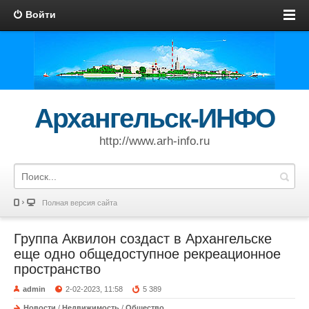
Войти
Архангельск-ИНФО
http://www.arh-info.ru
Полная версия сайта
Группа Аквилон создаст в Архангельске
еще одно общедоступное рекреационное
пространство
admin
2-02-2023, 11:58
5 389
Новости
/
Недвижимость
/
Общество