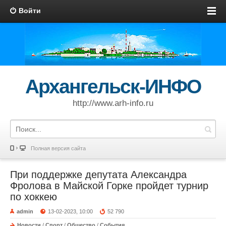
Войти
Архангельск-ИНФО
http://www.arh-info.ru
Полная версия сайта
При поддержке депутата Александра
Фролова в Майской Горке пройдет турнир
по хоккею
admin
13-02-2023, 10:00
52 790
Новости
/
Спорт
/
Общество
/
События