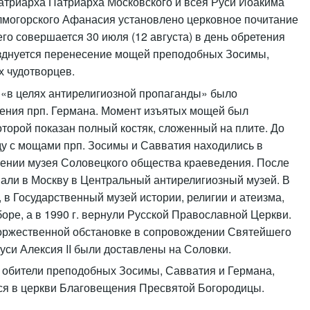
патриарха Патриарха Московского и всея Руси Иоакима
олмогорского Афанасия установлено церковное почитание
го совершается 30 июля (12 августа) в день обретения
разднуется перенесение мощей преподобных Зосимы,
х чудотворцев.
х «в целях антирелигиозной пропаганды» было
ения прп. Германа. Момент изъятых мощей был
оторой показан полный костяк, сложенный на плите. До
ду с мощами прп. Зосимы и Савватия находились в
лении музея Соловецкого общества краеведения. После
пали в Москву в Центральный антирелигиозный музей. В
, в Государственный музей истории, религии и атеизма,
ре, а в 1990 г. вернули Русской Православной Церкви.
торжественной обстановке в сопровождении Святейшего
уси Алексия II были доставлены на Соловки.
обители преподобных Зосимы, Савватия и Германа,
ся в церкви Благовещения Пресвятой Богородицы.