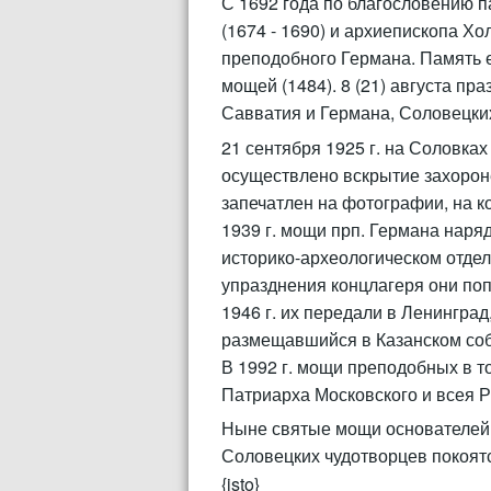
С 1692 года по благословению 
(1674 - 1690) и архиепископа Х
преподобного Германа. Память е
мощей (1484). 8 (21) августа п
Савватия и Германа, Соловецки
21 сентября 1925 г. на Соловка
осуществлено вскрытие захорон
запечатлен на фотографии, на к
1939 г. мощи прп. Германа наря
историко-археологическом отде
упразднения концлагеря они по
1946 г. их передали в Ленинград
размещавшийся в Казанском собо
В 1992 г. мощи преподобных в 
Патриарха Московского и всея Р
Ныне святые мощи основателей 
Соловецких чудотворцев покоят
{isto}