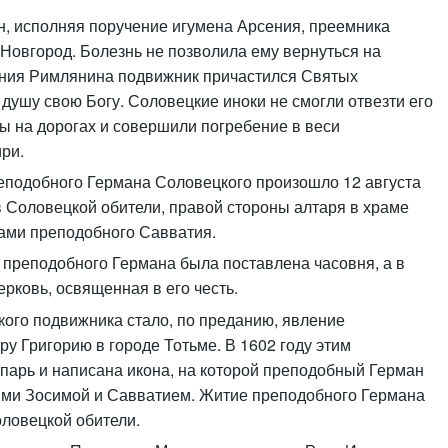
н, исполняя поручение игумена Арсения, преемника
Новгород. Болезнь не позволила ему вернуться на
тония Римлянина подвижник причастился Святых
душу свою Богу. Соловецкие иноки не смогли отвезти его
цы на дорогах и совершили погребение в веси
ри.
подобного Германа Соловецкого произошло 12 августа
 Соловецкой обители, правой стороны алтаря в храме
ами преподобного Савватия.
 преподобного Германа была поставлена часовня, а в
рковь, освященная в его честь.
ого подвижника стало, по преданию, явление
у Григорию в городе Тотьме. В 1602 году этим
парь и написана икона, на которой преподобный Герман
ыми Зосимой и Савватием. Житие преподобного Германа
оловецкой обители.