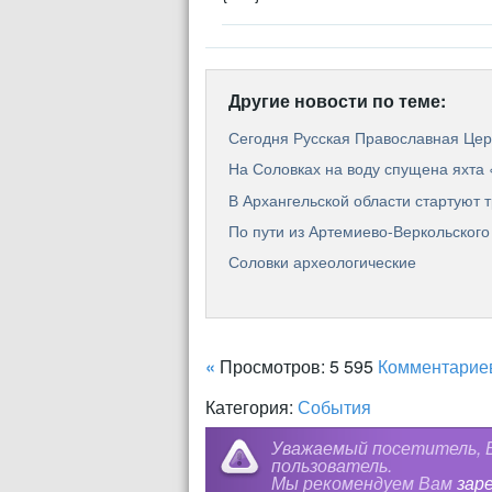
Другие новости по теме:
Сегодня Русская Православная Церк
На Соловках на воду спущена яхта
В Архангельской области стартуют 
По пути из Артемиево-Веркольского
Соловки археологические
«
Просмотров: 5 595
Комментарие
Категория:
События
Уважаемый посетитель, В
пользователь.
Мы рекомендуем Вам
зар