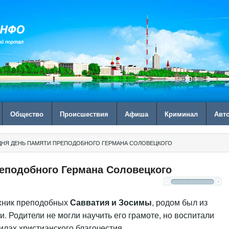
Общество
Происшествия
Афиша
Криминал
Авт
ДНЯ ДЕНЬ ПАМЯТИ ПРЕПОДОБНОГО ГЕРМАНА СОЛОВЕЦКОГО
реподобного Германа Соловецкого
жник преподобных
Савватия и Зосимы
, родом был из
. Родители не могли научить его грамоте, но воспитали
илах христианского благочестия.