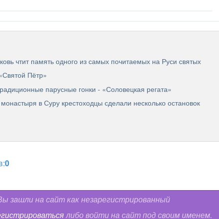
овь чтит память одного из самых почитаемых на Руси святых
 «Святой Пётр»
традиционные парусные гонки - «Соловецкая регата»
 монастыря в Суру крестоходцы сделали несколько остановок
в:
0
ы зашли на сайт как незарегистрированный
егистрироваться
либо войти на сайт под своим именем.