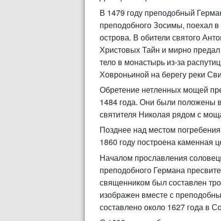
В 1479 году преподобный Герма
преподобного Зосимы, поехал в 
острова. В обители святого Ан
Христовых Тайн и мирно предал 
тело в монастырь из-за распути
Ховроньиной на берегу реки Сви
Обретение нетленных мощей пре
1484 года. Они были положены в
святителя Николая рядом с мощ
Позднее над местом погребения
1860 году построена каменная це
Началом прославления соловецк
преподобного Германа пресвитер
священником был составлен тро
изображен вместе с преподобн
составлено около 1627 года в С