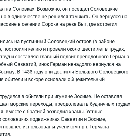
ал на Соловках. Возможно, он посещал Соловецкие
 но в одиночестве не решился там жить. Он вернулся на
асовне в селении Сорока на реке Выг, где встретил
лились на пустынный Соловецкий остров (в районе
 построили келию и провели около шести лет в трудах,
труд и составлял главный подвиг преподобного Германа.
добный Савватий, инок Герман ненадолго вернулся на
Зосиму. В 1436 году они достигли Большого Соловецкого
ля обители и вскоре основали общежительный
трудился в обители при игумене Зосиме. Не оставляя
ршал морские переходы, преодолевал в будничных трудах
я, вместе с братией возводил храмы. Устные
о соловецких подвижниках Савватии и Зосиме,
и позднее использованы учеником прп. Германа
ития.