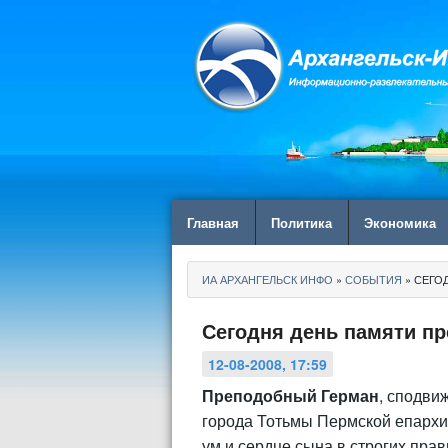
Главная
Политика
Экономика
ИА АРХАНГЕЛЬСК ИНФО
»
СОБЫТИЯ
» СЕГО
Сегодня день памяти п
12-08-2008, 17:59
Преподобный Герман
, сподви
города Тотьмы Пермской епархии
ум и сердце сына в строгих прав