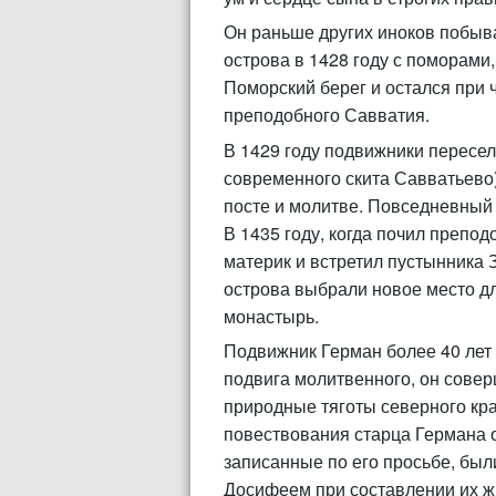
Он раньше других иноков побыв
острова в 1428 году с поморами,
Поморский берег и остался при ч
преподобного Савватия.
В 1429 году подвижники пересе
современного скита Савватьево),
посте и молитве. Повседневный 
В 1435 году, когда почил препо
материк и встретил пустынника 
острова выбрали новое место д
монастырь.
Подвижник Герман более 40 лет 
подвига молитвенного, он сове
природные тяготы северного кра
повествования старца Германа 
записанные по его просьбе, был
Досифеем при составлении их ж