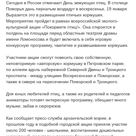
Сегодня в России отмечают День зимующих птиц. В столице
Поморья дань пернатым воздадут в воскресенье, 19 января.
Выразится это в размещении птичьих кормушек.
Мероприятие пройдет в рамках всероссийской эколого-
культурной акции «Покормите птиц!». Она откроется в
полдень на площади перед областным театром драмы
имени Ломоносова и будет включать в себя игровую
конкурсную программу, чаепитие и развешивание кормушек.
Участники акции смогут повесить свою собственную,
неповторимую «авторскую» кормушку в Петровском парке,
по аллеям вдоль набережной Северной Двины и Троицкого
проспекта - между улицами Воскресенская и Поморская, а
также в сквере на пересечении Поморской и Троицкого.
Для юных любителей птиц, а также их родителей и педагогов
аниматоры готовят интересную программу, обещают много
музыки, забав и сюрпризов.
Как сообщает пресс-служба архангельской мэрии, в
прошлом году в подобной городской акции приняли участие
около 200 человек - школьники, воспитанники дошкольных