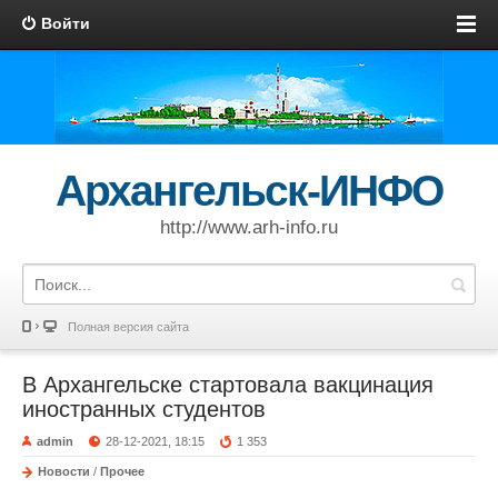
Войти
Архангельск-ИНФО
http://www.arh-info.ru
Полная версия сайта
В Архан­гель­ске стартовала вак­цина­ция
иност­ра­нных студентов
admin
28-12-2021, 18:15
1 353
Новости
/
Прочее