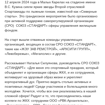
12 апреля 2024 года в Малых Карелах на стадионе имени
В.С. Кузина сияли яркие звезды Второй отраслевой
Спартакиады по лыжным гонкам, известной как «Северные
старты». Это грандиозное мероприятие было организовано
при активной поддержке саморегулируемой организации
(СРО) СОЮЗ «СТАНДАРТ» сферы управления жилищным
фондом.
На старт вышли отважные команды управляющих
организаций, входящих в состав СРО СОЮЗ «СТАНДАРТ»,
такие как «ЖЭУ ЗАВ РЕМСТРОЙ», «АРХСИТИ ГРУПП»,
«Левобережье», «Мегаполис» и другие.
Рассказывает Наталья Силуянова, руководитель СРО СОЮЗ
«СТАНДАРТ»: «Для меня это спортивный праздник, который
объединяет и организации сферы ЖКХ, и их сотрудников,
мотивирует на здоровый образ жизни и укрепляет
корпоративный дух. Приятно видеть столько активных и
позитивных людей! Среди участников и болельщиков много
молодёжи. Хочется, чтобы все они реализовались в нашей
сложной сфере! Радует и то, что присоединились наши
коллеги по ЖКХ: сотрудники ООО «РВК-Архангельск»,