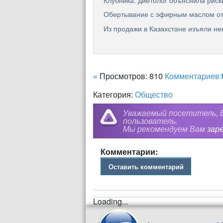
Клубника: диетолог объяснила рис
Обертывание с эфирным маслом о
Из продажи в Казахстане изъяли не
«
Просмотров: 810
Комментариев:
Категория:
Общество
Уважаемый посетитель, В
пользователь.
Мы рекомендуем Вам
зар
Комментарии:
Оставить комментарий
Loading...