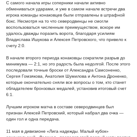
С самого начала игры соперники начали активно
обмениваться ударами, и уже в самом начале встречи два
игрока команды конаковцев были отправлены в штрафной
бокс. Несмотря на то что северодвинцы не смогли
воспользоваться численным преимуществом, вскоре им
удалось дважды поразить ворота, благодаря усилиям
Владислава Ишукова и Алексея
Петров
ского, что привело к
счету 2:0.
В начале второго периода конаковцы сократили разрыв до
минимума — 2:1, но это радость была недолгой. После этого
последовали точные броски от Александра Самсоненко,
Сергея Гомзякова, Анатолия
Шумилова
и Антона Дроненко,
которые окончательно сняли все вопросы о том, кто станет
обладателем бронзовых медалей, установив итоговый счет
6:1.
Лучшим игроком матча в составе северодвинцев был
признан Алексей
Петров
ский, который набрал два очка —
один гол и одна передача.
11 мая в дивизионе «Лига надежды. Малый кубок»