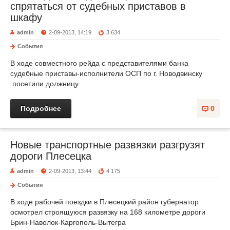
спрятаться от судебных приставов в
шкафу
admin
2-09-2013, 14:19
3 634
События
В ходе совместного рейда с представителями банка
судебные приставы-исполнители ОСП по г. Новодвинску
посетили должницу
Подробнее
0
Новые транспортные развязки разгрузят
дороги Плесецка
admin
2-09-2013, 13:44
4 175
События
В ходе рабочей поездки в Плесецкий район губернатор
осмотрел строящуюся развязку на 168 километре дороги
Брин-Наволок-Каргополь-Вытегра