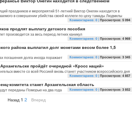
ферансье Виктор Онегин находится в следственном
ущий праздников и мероприятий 51-летний Виктор Онегин находится в
ваемого в совершении убийства своей коллеги по цеху тамады Людмилы
Комментариев: 0 |
Просмотров: 5 094
ков продлят выплату детского пособия
ет производится за весь период летних каникул
Комментариев: 0 |
Просмотров: 4 969
кого района выплатил долг монетами весом более 1,5
ах погашения долга иногда поражает
Комментариев: 0 |
Просмотров: 3 345
в Архангельске пройдёт очередной «Кросс наций»
нгельск вместе со всей Россией вновь станет участником всероссийского дня
Комментариев: 0 |
Просмотров: 4 857
енц-комитета станет Архангельская область
будут переданы Поморью на два года
Комментариев: 0 |
Просмотров: 3 852
1
2
Назад
Вперед