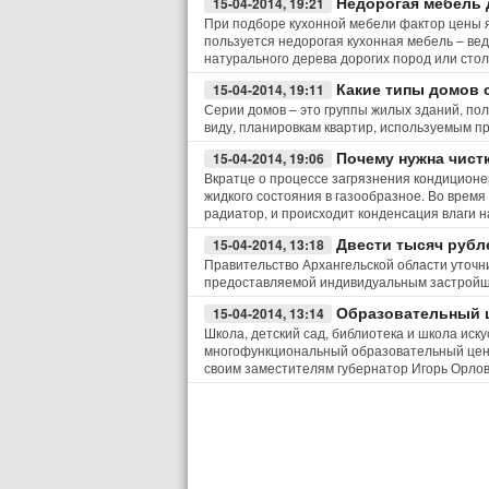
Недорогая мебель 
15-04-2014, 19:21
При подборе кухонной мебели фактор цены 
пользуется недорогая кухонная мебель – вед
натурального дерева дорогих пород или сто
Какие типы домов
15-04-2014, 19:11
Серии домов – это группы жилых зданий, по
виду, планировкам квартир, используемым п
Почему нужна чист
15-04-2014, 19:06
Вкратце о процессе загрязнения кондиционе
жидкого состояния в газообразное. Во время
радиатор, и происходит конденсация влаги н
Двести тысяч рубл
15-04-2014, 13:18
Правительство Архангельской области уточ
предоставляемой индивидуальным застройщ
Образовательный 
15-04-2014, 13:14
Школа, детский сад, библиотека и школа иск
многофункциональный образовательный цент
своим заместителям губернатор Игорь Орлов