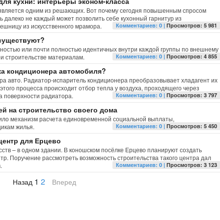
для кухни: интерьеры эконом-класса
является одним из решающих. Вот почему сегодня повышенным спросом
ь далеко не каждый может позволить себе кухонный гарнитур из
лешницу из искусственного мрамора.
Комментариев: 0 |
Просмотров: 5 981
 существуют?
лностью или почти полностью идентичных внутри каждой группы по внешнему
ри строительстве материалам.
Комментариев: 0 |
Просмотров: 4 855
ка кондиционера автомобиля?
ра авто. Радиатор-испаритель кондиционера преобразовывает хладагент их
 этого процесса происходит отбор тепла у воздуха, проходящего через
а поверхности радиатора.
Комментариев: 0 |
Просмотров: 3 797
ей на строительство своего дома
нило механизм расчета единовременной социальной выплаты,
икам жилья.
Комментариев: 0 |
Просмотров: 5 450
центр для Ерцево
усств – в одном здании. В коношском посёлке Ерцево планируют создать
р. Поручение рассмотреть возможность строительства такого центра дал
.
Комментариев: 0 |
Просмотров: 3 123
1
2
Назад
Вперед