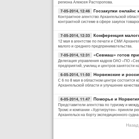
региона Алексея Расторопова.
Госзакупки онлайн:
7-05-2014, 12:46
Контрактное агентство Архангельской обла
контрактной системе в сфере закупок товаро
Конференция малог
7-05-2014, 12:33
12 мая в агентстве по печати и СМИ Арханг
малого и среднего предпринимательства.
«Севмаш» готов пр
7-05-2014, 12:31
Делегация управления кадров ОАО «ПО «Сев
предприятий, училищ и центров занятости н
Норвежские и росси
6-05-2014, 11:50
С 6 по 8 мая в областном центре состоитс
Архангельской области и улучшение качеств
Поморье и Норвеги
6-05-2014, 11:47
Представители агентства по туризму и межд
Тромс и компании «Хуртигрутен» приняли р
Архангельск на борту экспедиционного судн
Назад