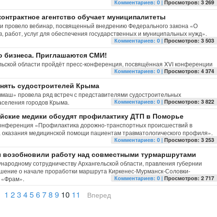
Комментариев: 0 |
Просмотров: 3 269
 контрактное агентство обучает муниципалитеты
сти провело вебинар, посвященный внедрению Федерального закона «О
в, работ, услуг для обеспечения государственных и муниципальных нужд».
Комментариев: 0 |
Просмотров: 3 503
о бизнеса. Приглашаются СМИ!
ельской области пройдёт пресс-конференция, посвящённая XVI конференции
Комментариев: 0 |
Просмотров: 4 374
инять судостроителей Крыма
маш» провела ряд встреч с представителями судостроительных
аселения городов Крыма.
Комментариев: 0 |
Просмотров: 3 822
йские медики обсудят профилактику ДТП в Поморье
я конференция «Профилактика дорожно-транспортных происшествий в
а оказания медицинской помощи пациентам травматологического профиля».
Комментариев: 0 |
Просмотров: 3 253
я возобновили работу над совместными турмаршрутами
ународному сотрудничеству Архангельской области, правления губернии
ешение о начале проработки маршрута Киркенес-Мурманск-Соловки-
а «Фрам».
Комментариев: 0 |
Просмотров: 2 717
1
2
3
4
5
6
7
8
9
10
11
Вперед