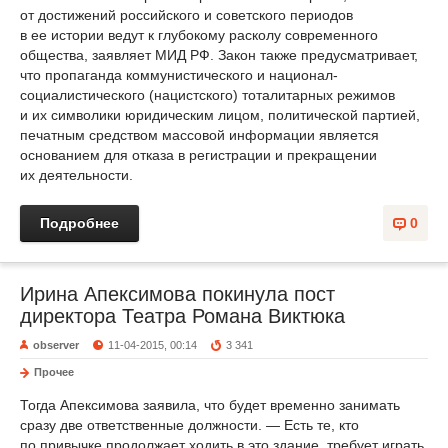
от достижений российского и советского периодов
в ее истории ведут к глубокому расколу современного
общества, заявляет МИД РФ. Закон также предусматривает,
что пропаганда коммунистического и национал-
социалистического (нацистского) тоталитарных режимов
и их символики юридическим лицом, политической партией,
печатным средством массовой информации является
основанием для отказа в регистрации и прекращении
их деятельности.
Подробнее
0
Ирина Апексимова покинула пост
директора Театра Романа Виктюка
observer
11-04-2015, 00:14
3 341
Прочее
Тогда Апексимова заявила, что будет временно занимать
сразу две ответственные должности. — Есть те, кто
по привычке продолжает ходить в это здание, требует играть