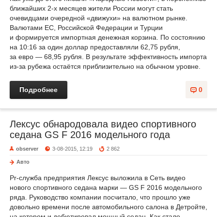
ближайших 2-х месяцев жители России могут стать
очевидцами очередной «движухи» на валютном рынке.
Валютами ЕС, Российской Федерации и Турции
и формируется импортная денежная корзина. По состоянию
на 10:16 за один доллар предоставляли 62,75 рубля,
за евро — 68,95 рубля. В результате эффективность импорта
из-за рубежа остаётся приблизительно на обычном уровне.
Подробнее
0
Лексус обнародовала видео спортивного
седана GS F 2016 модельного года
observer
3-08-2015, 12:19
2 862
Авто
Pr-служба предприятия Лексус выложила в Сеть видео
нового спортивного седана марки — GS F 2016 модельного
ряда. Руководство компании посчитало, что прошло уже
довольно времени после автомобильного салона в Детройте,
на котором и дебютировал мощный седан. Как стало