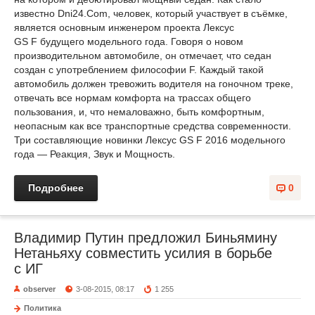
известно Dni24.Com, человек, который участвует в съёмке,
является основным инженером проекта Лексус
GS F будущего модельного года. Говоря о новом
производительном автомобиле, он отмечает, что седан
создан с употреблением философии F. Каждый такой
автомобиль должен тревожить водителя на гоночном треке,
отвечать все нормам комфорта на трассах общего
пользования, и, что немаловажно, быть комфортным,
неопасным как все транспортные средства современности.
Три составляющие новинки Лексус GS F 2016 модельного
года — Реакция, Звук и Мощность.
Подробнее
0
Владимир Путин предложил Биньямину
Нетаньяху совместить усилия в борьбе
с ИГ
observer
3-08-2015, 08:17
1 255
Политика