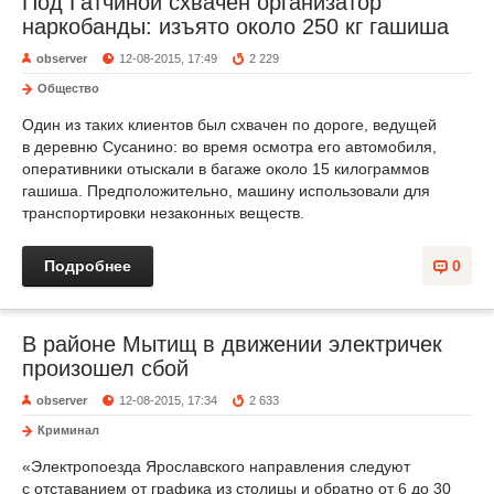
Под Гатчиной схвачен организатор
наркобанды: изъято около 250 кг гашиша
observer
12-08-2015, 17:49
2 229
Общество
Один из таких клиентов был схвачен по дороге, ведущей
в деревню Сусанино: во время осмотра его автомобиля,
оперативники отыскали в багаже около 15 килограммов
гашиша. Предположительно, машину использовали для
транспортировки незаконных веществ.
Подробнее
0
В районе Мытищ в движении электричек
произошел сбой
observer
12-08-2015, 17:34
2 633
Криминал
«Электропоезда Ярославского направления следуют
с отставанием от графика из столицы и обратно от 6 до 30