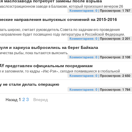
я маслозавода потребует замены после взрыва
маслоэстракционном заводе в Балакове, который произошел вечером 26
Комментариев: 0 |
Просмотров: 1 787
еские направления выпускных сочинений на 2015-2016
ать широко, считает руководитель Совета по задачам его проведения
направление будет посвящено году литературы в Российской Федерации.
Комментариев: 0 |
Просмотров: 2 201
уля и хариуса выбросились на берег Байкала
личества рыбы, пока пытаются выяснить.
Комментариев: 0 |
Просмотров: 2 108
AY представлен официальным посредникам
 и запомнили, то кадры «Икс-Рэя», сегодня появившиеся в глобальной
Комментариев: 0 |
Просмотров: 2 650
 не стали делать операцию
Комментариев: 0 |
Просмотров: 1 784
1
2
3
Назад
Вперед