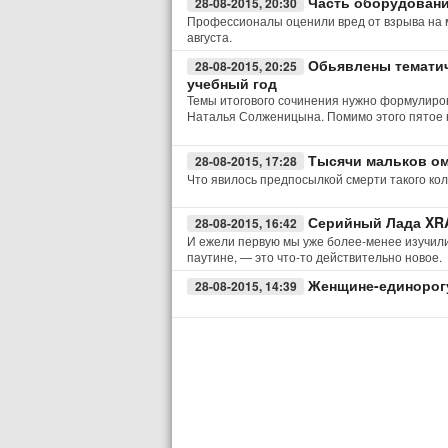
Часть оборудовани
28-08-2015, 20:30
Профессионалы оценили вред от взрыва на 
августа.
Обьявлены тематич
28-08-2015, 20:25
учебный год
Темы итогового сочинения нужно формулиров
Наталья Солженицына. Помимо этого пятое 
Тысячи мальков ом
28-08-2015, 17:28
Что явилось предпосылкой смерти такого ко
Серийный Лада XR
28-08-2015, 16:42
И ежели первую мы уже более-менее изучили
паутине, — это что-то действительно новое.
Женщине-единорогу
28-08-2015, 14:39