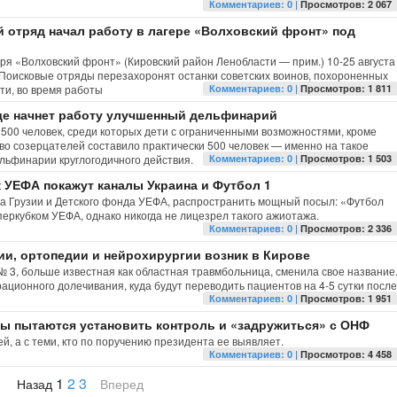
Комментариев: 0 |
Просмотров: 2 067
 отряд начал работу в лагере «Волховский фронт» под
ря «Волховский фронт» (Кировский район Ленобласти — прим.) 10-25 августа
Поисковые отряды перезахоронят останки советских воинов, похороненных
ти, во время работы
Комментариев: 0 |
Просмотров: 1 811
де начнет работу улучшенный дельфинарий
500 человек, среди которых дети с ограниченными возможностями, кроме
во созерцателей составило практически 500 человек — именно на такое
ельфинарии круглогодичного действия.
Комментариев: 0 |
Просмотров: 1 503
к УЕФА покажут каналы Украина и Футбол 1
 Грузии и Детского фонда УЕФА, распространить мощный посыл: «Футбол
перкубком УЕФА, однако никогда не лицезрел такого ажиотажа.
Комментариев: 0 |
Просмотров: 2 336
ии, ортопедии и нейрохирургии возник в Кирове
№ 3, больше известная как областная травмбольница, сменила свое название
ционного долечивания, куда будут переводить пациентов на 4-5 сутки после
Комментариев: 0 |
Просмотров: 1 951
ы пытаются установить контроль и «задружиться» с ОНФ
й, а с теми, кто по поручению президента ее выявляет.
Комментариев: 0 |
Просмотров: 4 458
1
2
3
Назад
Вперед