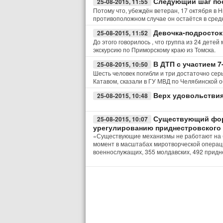
Следующий шаг пос
25-08-2015, 11:55
Потому что, убеждён ветеран, 17 октября в 
противоположном случае он остаётся в сред
Девочка-подросток
25-08-2015, 11:52
До этого говорилось , что группа из 24 дете
экскурсию по Приморскому краю из Томска.
В ДТП с участием 7
25-08-2015, 10:50
Шесть человек погибли и три достаточно сер
Катавом, сказали в ГУ МВД по Челябинской о
Верх удовольстви
25-08-2015, 10:48
Существующий фор
25-08-2015, 10:07
урегулированию приднестровского 
«Существующие механизмы не работают на бл
момент в масштабах миротворческой операц
военнослужащих, 355 молдавских, 492 придн