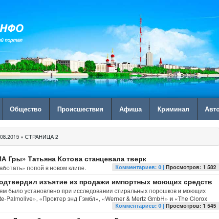
Общество
Происшествия
Афиша
Криминал
Авт
08.2015 » СТРАНИЦА 2
ИА Гры» Татьяна Котова станцевала тверк
аботать» попой в новом клипе.
Комментариев: 0 |
Просмотров: 1 582
одтвердил изъятие из продажи импортных моющих средств
елям было установлено при исследовании стиральных порошков и моющих
e-Palmolive», «Проктер энд Гэмбл», «Werner & Mertz GmbH» и «The Clorox
Комментариев: 0 |
Просмотров: 1 545