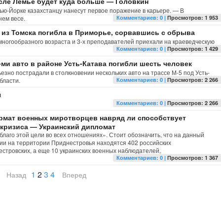
ле Лемье будет куда больше — Головкин
Нью-Йорке казахстанцу нанесут первое поражение в карьере. — В
нем весе.
Комментариев: 0 |
Просмотров: 1 953
 из Томска погибла в Приморье, сорвавшись с обрыва
й многообразного возраста и 3-х преподавателей приехали на краеведческую
Комментариев: 0 |
Просмотров: 1 429
-ми авто в районе Усть-Катава погибли шесть человек
ьезно пострадали в столкновении нескольких авто на трассе М-5 под Усть-
бласти.
Комментариев: 0 |
Просмотров: 2 266
я
Комментариев: 0 |
Просмотров: 2 266
мат военных миротворцев навряд ли способствует
кризиса — Украинский дипломат
аго этой цели во всех отношениях». Стоит обозначить, что на данный
ии на территории Приднестровья находятся 402 российских
естровских, а еще 10 украинских военных наблюдателей,
Комментариев: 0 |
Просмотров: 1 367
1
2
3
4
Назад
Вперед