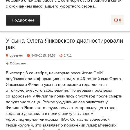
Решение о начале работ с 1 сентября было принято в связи
с окончанием высочайшего курортного сезона.
Подробнее
0
У сына Олега Янковского диагностировали
рак
observer
3-09-2015, 14:57
1 711
Общество
В четверг, 3 сентября, некоторые российские СМИ
опубликовали информацию о том, что 46-летний сын Олега
Янковского Филипп уже на протяжении года лечится
от онкологического заболевания. Но первые проблемы
со здоровьем у Филиппа появились спустя год после смерти
популярного отца. Резкое ухудшение самочувствия у
Филиппа Янковского случилось летом предыдущего года,
когда его доставили в поликлинику с выводом
«фолликулярная лимфома IIIA». Согласно врачебной
терминологии, это заявляет о поражении лимфатических