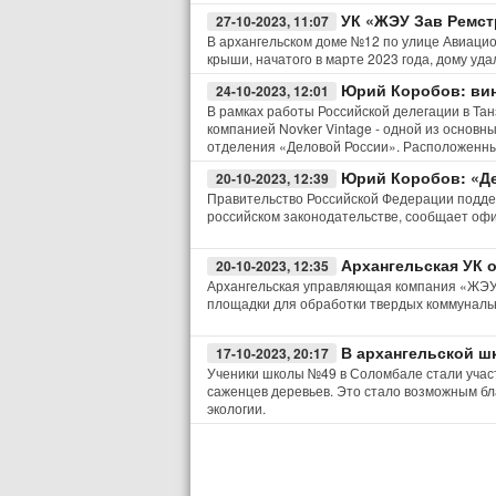
УК «ЖЭУ Зав Ремст
27-10-2023, 11:07
В архангельском доме №12 по улице Авиацио
крыши, начатого в марте 2023 года, дому уда
Юрий Коробов: вин
24-10-2023, 12:01
В рамках работы Российской делегации в Та
компанией Novker Vintage - одной из основн
отделения «Деловой России». Расположенны
Юрий Коробов: «Де
20-10-2023, 12:39
Правительство Российской Федерации подде
российском законодательстве, сообщает офи
Архангельская УК
20-10-2023, 12:35
Архангельская управляющая компания «ЖЭ
площадки для обработки твердых коммунальн
В архангельской ш
17-10-2023, 20:17
Ученики школы №49 в Соломбале стали учас
саженцев деревьев. Это стало возможным бла
экологии.