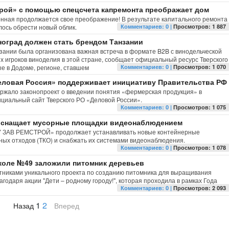
рой» с помощью спецсчета капремонта преображает дом
нная продолжается свое преображение! В результате капитального ремонта
лось обрести новый облик.
Комментариев: 0 |
Просмотров: 1 887
оград должен стать брендом Танзании
нзании была организована важная встреча в формате B2B с винодельческой
ых игроков виноделия в этой стране, сообщает официальный ресурс Тверского
е в Додоме, регионе, ставшем
Комментариев: 0 |
Просмотров: 1 070
ловая Россия» поддерживает инициативу Правительства РФ
ржало законопроект о введении понятия «фермерская продукция» в
циальный сайт Тверского РО «Деловой России».
Комментариев: 0 |
Просмотров: 1 075
 оснащает мусорные площадки видеонаблюдением
У ЗАВ РЕМСТРОЙ» продолжает устанавливать новые контейнерные
ых отходов (ТКО) и снабжать их системами видеонаблюдения.
Комментариев: 0 |
Просмотров: 1 078
коле №49 заложили питомник деревьев
тниками уникального проекта по созданию питомника для выращивания
годаря акции "Дети – родному городу!", которая проходила в рамках Года
Комментариев: 0 |
Просмотров: 2 093
1
2
Назад
Вперед