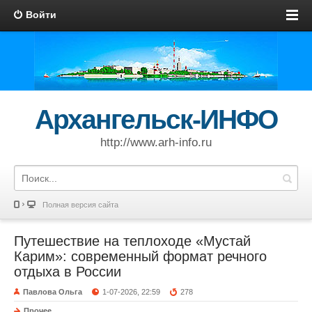
Войти
Архангельск-ИНФО
http://www.arh-info.ru
Полная версия сайта
Путешествие на теплоходе «Мустай
Карим»: современный формат речного
отдыха в России
Павлова Ольга
1-07-2026, 22:59
278
Прочее