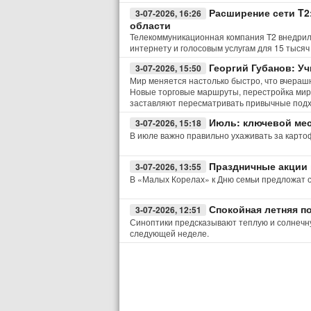
Расширение сети T2
3-07-2026, 16:26
области
Телекоммуникационная компания T2 внедрила
интернету и голосовым услугам для 15 тысяч
Георгий Губанов: У
3-07-2026, 15:50
Мир меняется настолько быстро, что вчераш
Новые торговые маршруты, перестройка мир
заставляют пересматривать привычные подх
Июль: ключевой мес
3-07-2026, 15:18
В июле важно правильно ухаживать за картоф
Праздничные акции 
3-07-2026, 13:55
В «Малых Корелах» к Дню семьи предложат с
Спокойная летняя п
3-07-2026, 12:51
Синоптики предсказывают теплую и солнечную
следующей неделе.