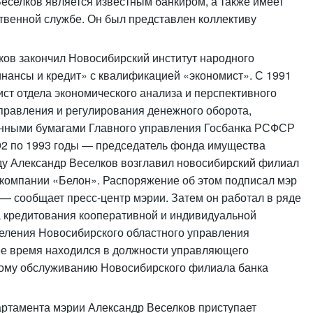
еселков является известным банкиром, а также имеет
твенной службе. Он был представлен коллективу
ов закончил Новосибирский институт народного
нансы и кредит» с квалификацией «экономист». С 1991
ст отдела экономического анализа и перспективного
правления и регулирования денежного оборота,
ценными бумагами Главного управления Госбанка РСФСР
992 по 1993 годы — председатель фонда имущества
оду Александр Веселков возглавил новосибирский филиал
в компании «Белон». Распоряжение об этом подписал мэр
— сообщает пресс-центр мэрии. Затем он работал в ряде
а кредитования кооперативной и индивидуальной
еления Новосибирского областного управления
е время находился в должности управляющего
кому обслуживанию Новосибирского филиала банка
артамента мэрии Александр Веселков приступает