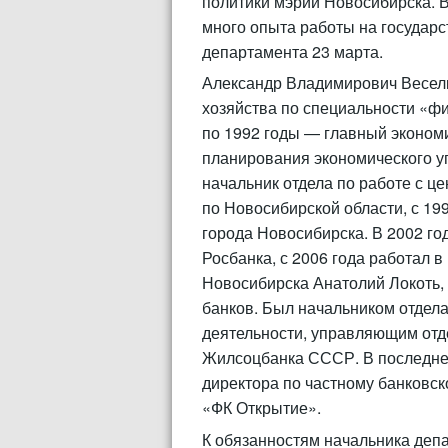
политики мэрии Новосибирска. В
много опыта работы на государс
департамента 23 марта.
Александр Владимирович Веселк
хозяйства по специальности «фи
по 1992 годы — главный экономи
планирования экономического у
начальник отдела по работе с 
по Новосибирской области, с 1
города Новосибирска. В 2002 г
Росбанка, с 2006 года работал 
Новосибирска Анатолий Локоть, 
банков. Был начальником отдел
деятельности, управляющим отд
Жилсоцбанка СССР. В последне
директора по частному банковс
«ФК Открытие».
К обязанностям начальника деп