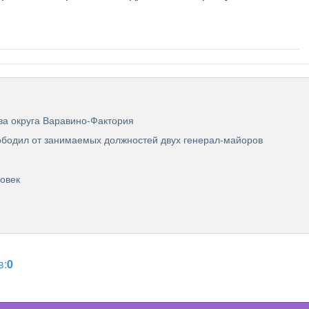
ва округа Варавино-Фактория
бодил от занимаемых должностей двух генерал-майоров
ловек
в:
0