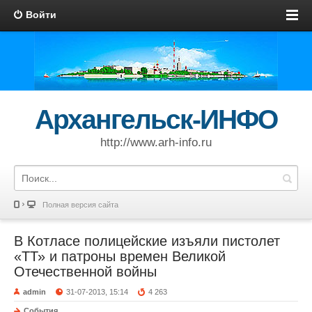
Войти
Архангельск-ИНФО
http://www.arh-info.ru
Полная версия сайта
В Котласе полицейские изъяли пистолет
«ТТ» и патроны времен Великой
Отечественной войны
admin
31-07-2013, 15:14
4 263
События