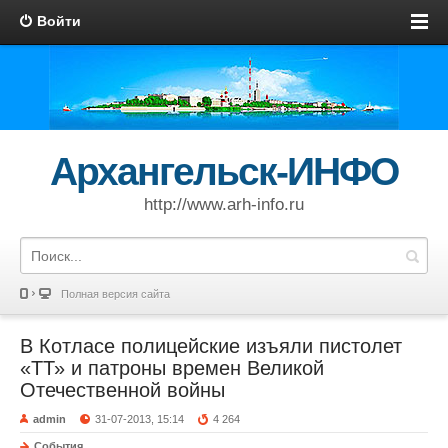
Войти
Архангельск-ИНФО
http://www.arh-info.ru
Полная версия сайта
В Котласе полицейские изъяли пистолет
«ТТ» и патроны времен Великой
Отечественной войны
admin
31-07-2013, 15:14
4 264
События