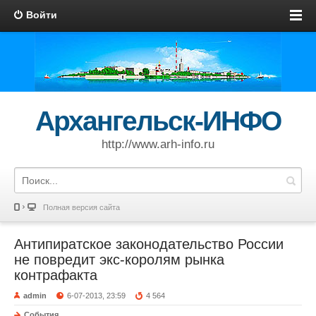
Войти
Архангельск-ИНФО
http://www.arh-info.ru
Полная версия сайта
Антипиратское законодательство России
не повредит экс-королям рынка
контрафакта
admin
6-07-2013, 23:59
4 564
События