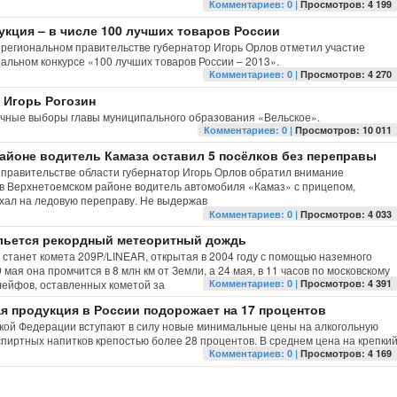
Комментариев: 0 |
Просмотров: 4 199
укция – в числе 100 лучших товаров России
региональном правительстве губернатор Игорь Орлов отметил участие
альном конкурсе «100 лучших товаров России – 2013».
Комментариев: 0 |
Просмотров: 4 270
 Игорь Рогозин
очные выборы главы муниципального образования «Вельское».
Комментариев: 0 |
Просмотров: 10 011
айоне водитель Камаза оставил 5 посёлков без переправы
правительстве области губернатор Игорь Орлов обратил внимание
в Верхнетоемском районе водитель автомобиля «Камаз» с прицепом,
хал на ледовую переправу. Не выдержав
Комментариев: 0 |
Просмотров: 4 033
ольется рекордный метеоритный дождь
 станет комета 209P/LINEAR, открытая в 2004 году с помощью наземного
мая она промчится в 8 млн км от Земли, а 24 мая, в 11 часов по московскому
лейфов, оставленных кометой за
Комментариев: 0 |
Просмотров: 4 391
ая продукция в России подорожает на 17 процентов
ской Федерации вступают в силу новые минимальные цены на алкогольную
спиртных напитков крепостью более 28 процентов. В среднем цена на крепки
Комментариев: 0 |
Просмотров: 4 169