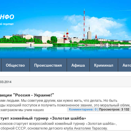
Общество
Происшествия
Афиша
Криминал
Авт
03.2014
кции "Россия - Украине!"
ми людьми. Мы советуем другим, как нужно жить, что делать. Но быть
жды хороший поступок и получить пожизненное звание, это моральный облик,
 завтраком мы учим наших
Комментариев: 0 |
Просмотров: 3 132
ртует хоккейный турнир «Золотая шайба»
фсоюзов стартует всероссийский хоккейный турнир «Золотая шайба»,
сборной СССР, основателю детского клуба Анатолию Тарасову.