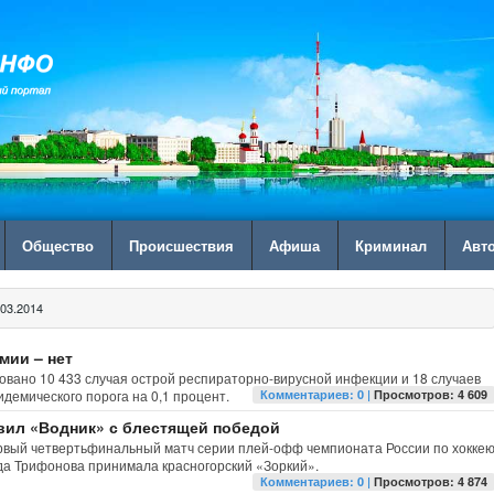
Общество
Происшествия
Афиша
Криминал
Авт
03.2014
мии – нет
вано 10 433 случая острой респираторно-вирусной инфекции и 18 случаев
демического порога на 0,1 процент.
Комментариев: 0 |
Просмотров: 4 609
вил «Водник» с блестящей победой
ервый четвертьфинальный матч серии плей-офф чемпионата России по хокке
да Трифонова принимала красногорский «Зоркий».
Комментариев: 0 |
Просмотров: 4 874