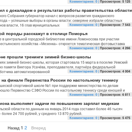
Комментариев: 0 |
Просмотров: 5 125
ил с дока­ла­дом о резуль­та­тах рабо­ты пра­витель­ства области
ого Собрания губернатор начал с вопросов развития гражданского
года – успешные выборы в органы власти: северяне избрали областных
нов власти, 16 глав муниципальных
Комментариев: 0 |
Просмотров: 7 543
ой породы расскажут в столице Поморья
ре в центральной городской библиотеке имени Ломоносова при участии
крестьянского хозяйства «Мезенка» откроется тематическая фотовыставка
Комментариев: 0 |
Просмотров: 4 266
не прошли тренинги зимней бизнес-школы
иях зимней бизнес-школы, которая стартовала 15 марта в поселке Уемский
о памяти Виктора Усачёва, преподавателя, партнёра федеральной
ботчика автоматизированной
Комментариев: 0 |
Просмотров: 4 004
т на финале Первенства России по настольному теннису
ношеской спортивной школе №1 при поддержке министерства по делам
прошло Первенство СЗФО России по настольному теннису среди юношей и
Комментариев: 0 |
Просмотров: 6 811
иона выполняет задачи по повышению зарплат медикам
ьской области по данным на январь 2014 года составил более 46 тысяч
 более 24 700 рублей, у среднего 13 870 рублей.
Комментариев: 0 |
Просмотров: 5 475
1
2
Назад
Вперед