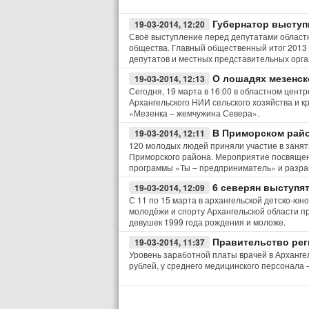
Губер­на­тор высту­п
19-03-2014, 12:20
Своё выступление перед депутатами областн
общества. Главный общественный итог 2013 
депутатов и местных представительных орга
О лошадях мезенск
19-03-2014, 12:13
Сегодня, 19 марта в 16:00 в областном цент
Архангельского НИИ сельского хозяйства и 
«Мезенка – жемчужина Севера».
В Приморском райо
19-03-2014, 12:11
120 молодых людей приняли участие в занят
Приморского района. Мероприятие посвящен
программы «Ты – предприниматель» и разра
6 северян выступя
19-03-2014, 12:09
С 11 по 15 марта в архангельской детско-ю
молодёжи и спорту Архангельской области 
девушек 1999 года рождения и моложе.
Правительство рег
19-03-2014, 11:37
Уровень заработной платы врачей в Архангел
рублей, у среднего медицинского персонала –