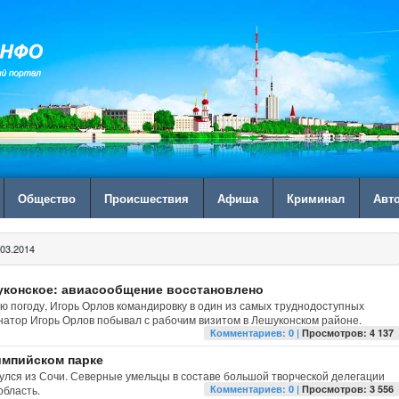
Общество
Происшествия
Афиша
Криминал
Авт
03.2014
уконское: авиасообщение восстановлено
ю погоду, Игорь Орлов командировку в один из самых труднодоступных
рнатор Игорь Орлов побывал с рабочим визитом в Лешуконском районе.
Комментариев: 0 |
Просмотров: 4 137
импийском парке
лся из Сочи. Северные умельцы в составе большой творческой делегации
область.
Комментариев: 0 |
Просмотров: 3 556