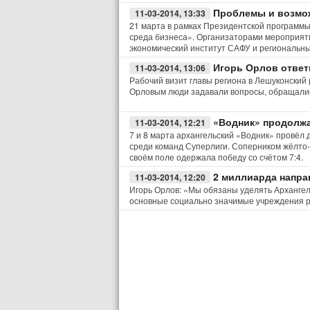
Проблемы и возмож
11-03-2014, 13:33
21 марта в рамках Президентской программы
среда бизнеса». Организаторами мероприят
экономический институт САФУ и региональны
Игорь Орлов ответ
11-03-2014, 13:06
Рабочий визит главы региона в Лешуконский 
Орловым люди задавали вопросы, обращались
«Водник» продолж
11-03-2014, 12:21
7 и 8 марта архангельский «Водник» провёл
среди команд Суперлиги. Соперником жёлто-
своём поле одержала победу со счётом 7:4.
2 миллиарда направ
11-03-2014, 12:20
Игорь Орлов: «Мы обязаны уделять Арханге
основные социально значимые учреждения 