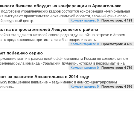
ности бизнеса обсудят на конференции в Архангельске
 подготовки управленческих кадров состоится конференция «Региональная
ия выступают правительство Архангельской области, заочный финансово-
й ресурсный центр.
Комментариев: 0 |
Просмотров: 4 191
ил на вопросы жителей Лешуконского района
район стал для его жителей своего рода отдушиной: на встрече с Игорем
 с предложениями, критиковали и благодарили власть.
Комментариев: 0 |
Просмотров: 4 432
ает победную серию
 домашние матчи в рамках плей-офф чемпионата России по хоккею с мячом
зелёных была команда «Уральский Трубник», которая в первом матче на
Комментариев: 0 |
Просмотров: 4 789
ят на развитие Архангельска в 2014 году
льску повышенное внимание – ведь именно в нём сконцентрированы
региона»
Комментариев: 0 |
Просмотров: 4 516