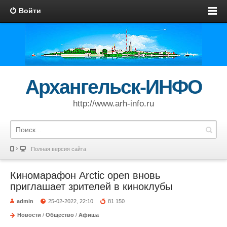
Войти
Архангельск-ИНФО
http://www.arh-info.ru
Полная версия сайта
Киномарафон Arctic open вновь
приглашает зрителей в киноклубы
admin
25-02-2022, 22:10
81 150
Новости
/
Общество
/
Афиша