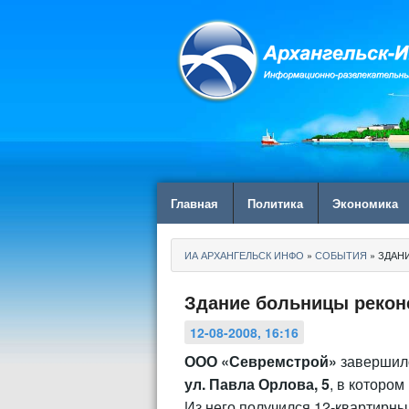
Главная
Политика
Экономика
ИА АРХАНГЕЛЬСК ИНФО
»
СОБЫТИЯ
» ЗДАН
Здание больницы рекон
12-08-2008, 16:16
ООО «Севремстрой»
завершило
ул. Павла Орлова, 5
, в которо
Из него получился 12-квартирн