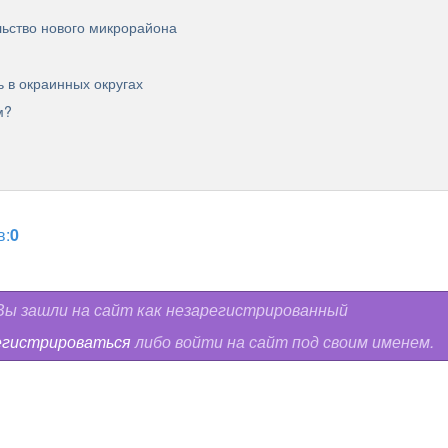
льство нового микрорайона
 в окраинных округах
м?
в:
0
ы зашли на сайт как незарегистрированный
егистрироваться
либо войти на сайт под своим именем.