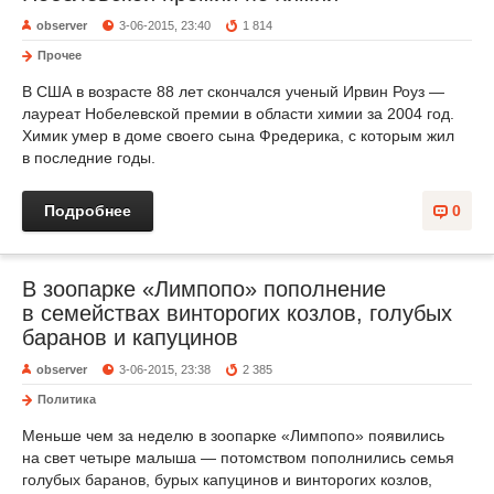
observer
3-06-2015, 23:40
1 814
Прочее
В США в возрасте 88 лет скончался ученый Ирвин Роуз —
лауреат Нобелевской премии в области химии за 2004 год.
Химик умер в доме своего сына Фредерика, с которым жил
в последние годы.
Подробнее
0
В зоопарке «Лимпопо» пополнение
в семействах винторогих козлов, голубых
баранов и капуцинов
observer
3-06-2015, 23:38
2 385
Политика
Меньше чем за неделю в зоопарке «Лимпопо» появились
на свет четыре малыша — потомством пополнились семья
голубых баранов, бурых капуцинов и винторогих козлов,