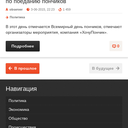
по поеданию пончиков
observer
3-06-2015, 22:23
1 459
Политика
В этот день отмечается Всемирный день пончиков, отмечают
организаторы мероприятия, компания «ХочуПончик».
Подробнее
0
В прошлое
В будущее
Навигация
Политика
Экономика
Общество
Происшествия