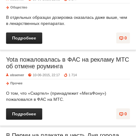
Общество
В отдельных образцах дозировка оказалась даже выше, чем
в лекарственных препаратах.
Подробнее
0
Yota пожаловалась в ФАС на рекламу МТС
об отмене роуминга
observer
10-06-2015, 22:17
1 714
Прочее
О том, что «Скартел» (принадлежит «МегаФону»)
пожаловался в ФАС на МТС.
Подробнее
0
В Перми на плакате в честь Дня города