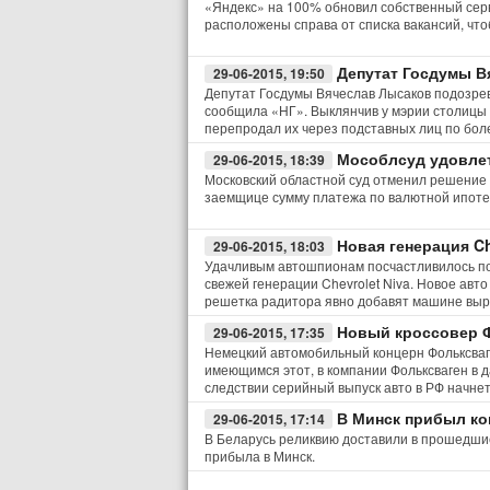
«Яндекс» на 100% обновил собственный серв
расположены справа от списка вакансий, что
Депутат Госдумы В
29-06-2015, 19:50
Депутат Госдумы Вячеслав Лысаков подозрев
сообщила «НГ». Выклянчив у мэрии столицы 
перепродал их через подставных лиц по бол
Мособлсуд удовлет
29-06-2015, 18:39
Московский областной суд отменил решение 
заемщице сумму платежа по валютной ипотек
Новая генерация C
29-06-2015, 18:03
Удачливым автошпионам посчастливилось п
свежей генерации Chevrolet Niva. Новое авт
решетка радитора явно добавят машине выр
Новый кроссовер Ф
29-06-2015, 17:35
Немецкий автомобильный концерн Фольксваге
имеющимся этот, в компании Фольксваген в 
следствии серийный выпуск авто в РФ начне
В Минск прибыл ко
29-06-2015, 17:14
В Беларусь реликвию доставили в прошедши
прибыла в Минск.