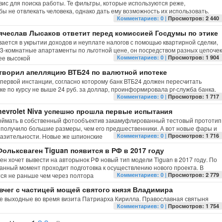
ис для поиска работы. Те фильтры, которые используются реже,
бы не отвлекать человека, однако дать ему возможность их использовать.
Комментариев: 0 |
Просмотров: 2 440
ячеслав Лысаков ответит перед комиссией Госдумы по этике
ается в укрытии доходов и неуплате налогов с помощью квартирной сделки,
3-комнатные апартаменты по льготной цене, он посредством разных цепочек
ее высокой
Комментариев: 0 |
Просмотров: 1 904
ворил апелляцию ВТБ24 по валютной ипотеке
первой инстанции, согласно которому банк ВТБ24 должен пересчитать
е по курсу не выше 24 руб. за доллар, проинформировала pr-служба банка.
Комментариев: 0 |
Просмотров: 1 717
hevrolet Niva успешно прошла первые испытания
оймать в собственный фотообъектив закамуфлированный тестовый прототип
о получило большие размеры, чем его предшественники. А вот новые фары и
азительности. Новые же шпионские
Комментариев: 0 |
Просмотров: 1 716
ольксваген Tiguan появится в РФ в 2017 году
н хочет вывести на авторынок РФ новый тип модели Tiguan в 2017 году. По
данный момент проходит подготовка к осуществлению нового проекта. В
тся не раньше чем через полтора
Комментариев: 0 |
Просмотров: 2 779
вчег с частицей мощей святого князя Владимира
е выходные во время визита Патриарха Кирилла. Православная святыня
Комментариев: 0 |
Просмотров: 1 754