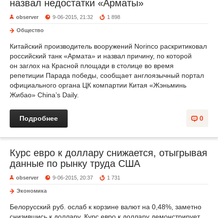
назвал недостатки «Арматы»
observer
9-06-2015, 21:32
1 898
Общество
Китайский производитель вооружений Norinco раскритиковал
российский танк «Армата» и назвал причину, по которой
он заглох на Красной площади в столице во время
репетиции Парада победы, сообщает англоязычный портал
официального органа ЦК компартии Китая «Жэньминь
Жибао» China’s Daily.
Подробнее
0
Курс евро к доллару снижается, отыгрывая
данные по рынку труда США
observer
9-06-2015, 20:37
1 731
Экономика
Белорусский руб. ослаб к корзине валют на 0,48%, заметно
снизившись к доллару. Курс евро к доллару демонстрирует