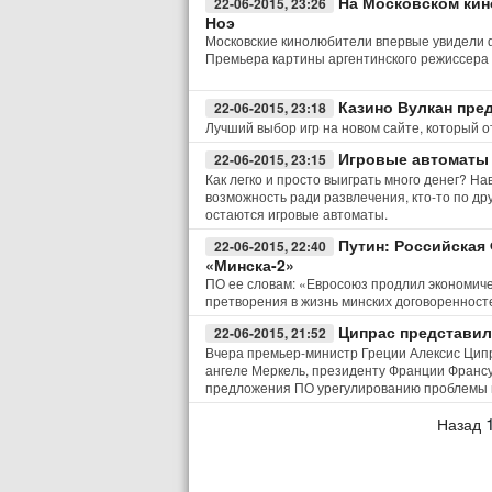
На Московском кин
22-06-2015, 23:26
Ноэ
Московские кинолюбители впервые увидели 
Премьера картины аргентинского режиссера 
Казино Вулкан пре
22-06-2015, 23:18
Лучший выбор игр на новом сайте, который о
Игровые автоматы 
22-06-2015, 23:15
Как легко и просто выиграть много денег? Н
возможность ради развлечения, кто-то по др
остаются игровые автоматы.
Путин: Российская
22-06-2015, 22:40
«Минска-2»
ПО ее словам: «Евросоюз продлил экономичес
претворения в жизнь минских договоренност
Ципрас представил
22-06-2015, 21:52
Вчера премьер-министр Греции Алексис Цип
ангеле Меркель, президенту Франции Франс
предложения ПО урегулированию проблемы г
Назад