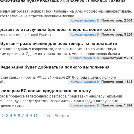
офестивале будет показана 3D-эротика «Любовь» Гаспара
фильм авторства Гаспара Ноэ «Любовь» на 37-м Московском кинофестивале.
состоялась еще в третем весеннем месяце.
Комментариев: 0 |
Просмотров: 2 064
длагает слоты лучших брендов теперь на новом сайте
ткрывает игровой клуб Вулкан
Комментариев: 0 |
Просмотров: 3 254
Вулкан – развлечения для всех теперь на новом сайте
аверняка подобным вопросом задавались многие. Кто-то искал такую
угим причинам. Одним из вариантов стать миллионером всегда были и
Комментариев: 0 |
Просмотров: 2 751
 Федерация будет добиваться полного выполнения
кие санкции против РФ до 31 января 2016-го года с целью полного
ей».
Комментариев: 0 |
Просмотров: 1 848
 лидерам ЕС новые предложения по долгу
рас в процессе телефонного разговора представил канцлеру Германии
уа Олланду и председателю Еврокомиссии Жан-Клоду Юнкеру новые
реческих долгов.
Комментариев: 0 |
Просмотров: 1 894
1
2
3
4
5
6
7
8
9
10
...
15
Вперед