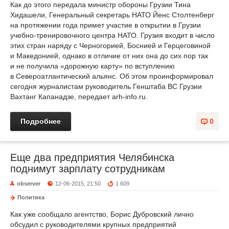
Как до этого передала министр обороны Грузии Тина
Хидашели, Генеральный секретарь НАТО Йенс Столтенберг
на протяжении года примет участие в открытии в Грузии
учебно-тренировочного центра НАТО. Грузия входит в число
этих стран наряду с Черногорией, Боснией и Герцеговиной
и Македонией, однако в отличие от них она до сих пор так
и не получила «дорожную карту» по вступлению
в Североатлантический альянс. Об этом проинформировал
сегодня журналистам руководитель Генштаба ВС Грузии
Вахтанг Капанадзе, передает arh-info.ru.
Подробнее
0
Еще два предприятия Челябинска
поднимут зарплату сотрудникам
observer
12-06-2015, 21:50
1 609
Политика
Как уже сообщало агентство, Борис Дубровский лично
обсудил с руководителями крупных предприятий